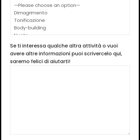
Se ti interessa qualche altra attività o vuoi
avere altre informazioni puoi scrivercelo qui,
saremo felici di aiutarti!
Dove ci troviamo
Via G.B. Giuliani 39,
Canelli, Italy,
E-mail
Hai bisogno di aiuto o hai delle domande?
Scrivici!