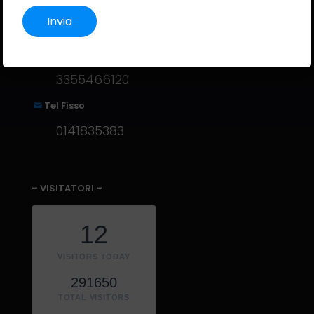
okipaclub@gmail.com
Telefono o Whatsapp
3355466120
Tel Fisso
0141835383
– VISITATORI –
12
VISITORS TODAY
291650
TOTAL VISITORS