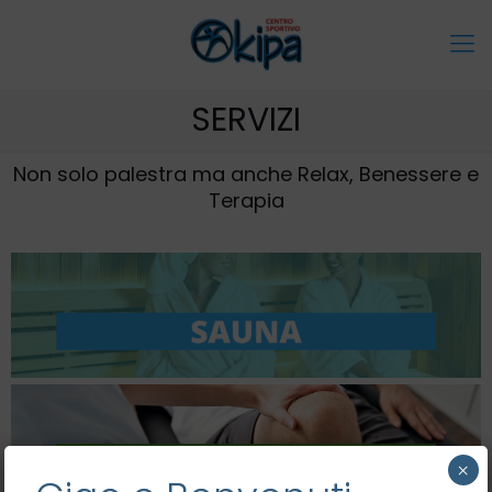
SERVIZI
Non solo palestra ma anche Relax, Benessere e
Terapia
×