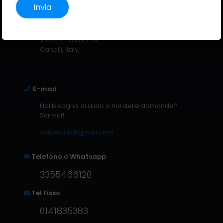
Dove ci troviamo
Via G.B. Giuliani 39,
Canelli, Italy,
E-mail
Hai bisogno di aiuto o hai delle domande?
Scrivici!
okipaclub@gmail.com
Telefono o Whatsapp
3355466120
Tel Fisso
0141835383