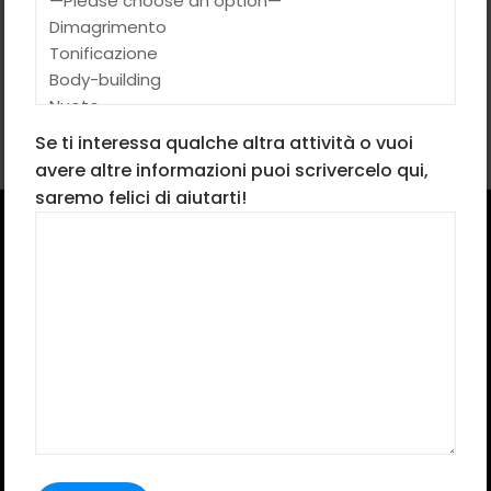
per tonificare glutei, addome e
gambe. Questo workout GAG è reso
ancora più intenso dall’utilizzo della
fascia elastica e della kettlebell.
Se ti interessa qualche altra attività o vuoi
avere altre informazioni puoi scrivercelo qui,
saremo felici di aiutarti!